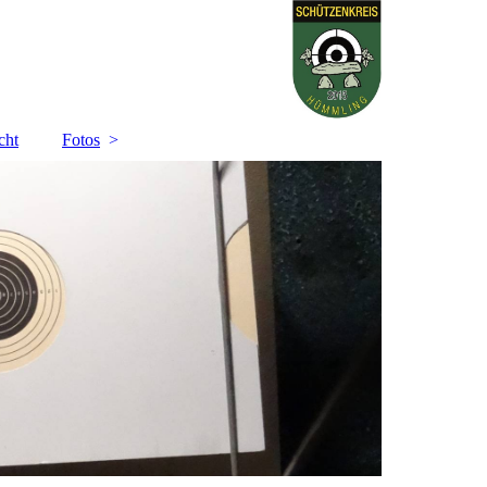
cht
Fotos